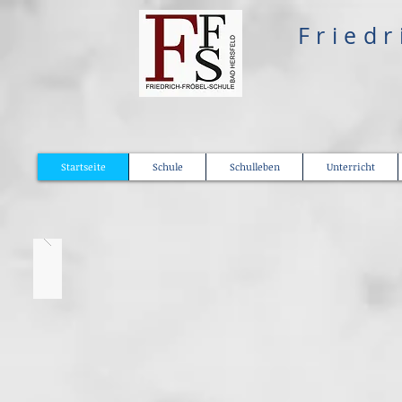
​Fried
Startseite
Schule
Schulleben
Unterricht