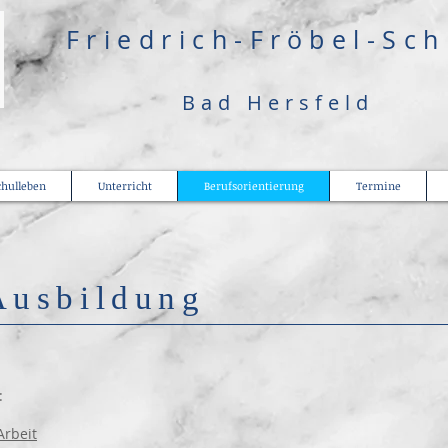
​Friedrich-Fröbel-Sc
Bad Hersfeld
chulleben
Unterricht
Berufsorientierung
Termine
 Ausbildung
:
Arbeit