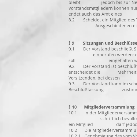
bleibt jedoch bis zur Neuwahl
Vorstandsmitgliedern können nu
endet auch das Amt e
8.2 Scheidet ein Mitglied des 
Ausgeschiedenen einen 
§ 9 Sitzungen und Beschlüsse
9.1 Der Vorstand beschließt Si
einberufen werden; die Tages
soll eingehalten we
9.2 Der Vorstand ist beschlußf
entscheidet die Mehrheit der 
Vorsitzenden, bei dessen A
9.3 Der Vorstand kann im schri
Beschlußfassung zustim
§ 10 Mitgliederversammlung
10.1 In der Mitgliederversamml
schriftlich bevollmächtigt w
ein Mitglied darf jedoch nic
10.2 Die Mitgliederversammlung
10.2.1 Genehmigung des vom Vor