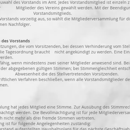
 des Vorstands im Amt. Jedes Vorstandsmitglied ist einzeln z
r Mitglieder des Vereins gewählt werden. Mit der Beendigung 
ines Vorstandsmitglieds.
Vorstands vorzeitig aus, so wählt die Mitgliederversammlung f
Nachfolger.
 des Vorstands
tzungen, die vom Vorsitzenden, bei dessen Verhinderung vom S
ordnung braucht nicht angekündigt zu werden. Eine Einber
rden.
ähig, wenn mindestens zwei seiner Mitglieder anwesend sind. Be
abgegebenen gültigen Stimmen; bei Stimmengleichheit entsch
bwesenheit die des Stellvertretenden Vorsitzenden.
ftlichen Verfahren beschließen, wenn alle Vorstandsmitglieder 
men.
ung hat jedes Mitglied eine Stimme. Zur Ausübung des Stimmre
erden. Die Bevollmächtigung ist für jede Mitgliederversamm
ht mehr als drei fremde Stimmen vertreten.
 ist für folgende Angelegenheiten zuständig:
stand aufgestellten Haushaltsplans für das nächste Geschäftsja