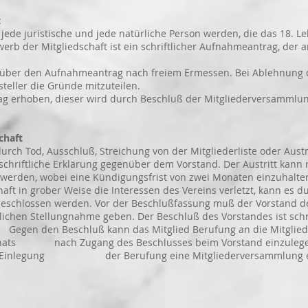
t
de juristische und jede natürliche Person werden, die das 18. Le
b der Mitgliedschaft ist ein schriftlicher Aufnahmeantrag, der 
ber den Aufnahmeantrag nach freiem Ermessen. Bei Ablehnung de
ler die Gründe mitzuteilen.
g erhoben, dieser wird durch Beschluß der Mitgliederversammlung
chaft
ch Tod, Ausschluß, Streichung von der Mitgliederliste oder Austr
schriftliche Erklärung gegenüber dem Vorstand. Der Austritt kann
n, wobei eine Kündigungsfrist von zwei Monaten einzuhalten 
t in grober Weise die Interessen des Vereins verletzt, kann es d
en werden. Vor der Beschlußfassung muß der Vorstand dem 
 Stellungnahme geben. Der Beschluß des Vorstandes ist schri
en Beschluß kann das Mitglied Berufung an die Mitglieder
Monats nach Zugang des Beschlusses beim Vorstand einzulegen
er Einlegung der Berufung eine Mitgliederversammlung ein