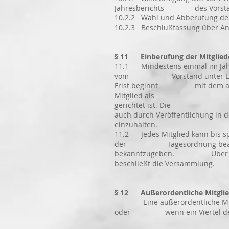
Jahresberichts des Vorstands
10.2.2 Wahl und Abberufung der
10.2.3 Beschlußfassung über Än
§ 11 Einberufung der Mitglie
11.1 Mindestens einmal im Jahr, 
vom Vorstand unter Einhaltung
Frist beginnt mit dem auf die
Mitglied als zugegangen, w
gerichtet ist. Die Tagesor
auch durch Veröffentlichung i
einzuhalten.
11.2 Jedes Mitglied kann bis sp
der Tagesordnung beantragen
bekanntzugeben. Über Anträge
beschließt die Versammlung.
§ 12 Außerordentliche Mitgli
Eine außerordentliche Mitglie
oder wenn ein Viertel der Mit