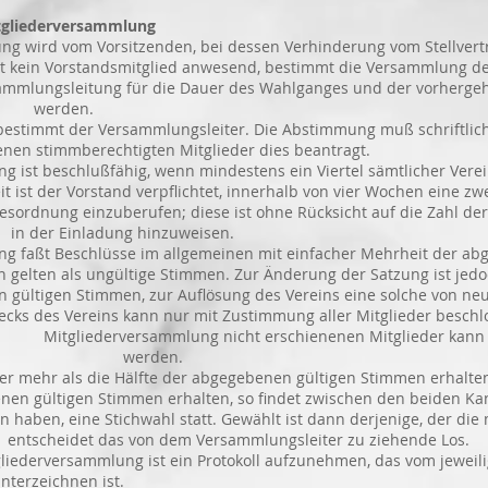
gliederversammlung
 wird vom Vorsitzenden, bei dessen Verhinderung vom Stellvert
 Vorstandsmitglied anwesend, bestimmt die Versammlung den 
sleitung für die Dauer des Wahlganges und der vorhergehe
n werden.
stimmt der Versammlungsleiter. Die Abstimmung muß schriftlich
immberechtigten Mitglieder dies beantragt.
ist beschlußfähig, wenn mindestens ein Viertel sämtlicher Vere
Vorstand verpflichtet, innerhalb von vier Wochen eine zwei
inzuberufen; diese ist ohne Rücksicht auf die Zahl der e
n der Einladung hinzuweisen.
g faßt Beschlüsse im allgemeinen mit einfacher Mehrheit der
 ungültige Stimmen. Zur Änderung der Satzung ist jedoch e
immen, zur Auflösung des Vereins eine solche von neun Ze
ins kann nur mit Zustimmung aller Mitglieder beschlossen
iederversammlung nicht erschienenen Mitglieder kann nu
d geklärt werden.
r mehr als die Hälfte der abgegebenen gültigen Stimmen erhalte
gen Stimmen erhalten, so findet zwischen den beiden Kandi
 Stichwahl statt. Gewählt ist dann derjenige, der die mei
scheidet das von dem Versammlungsleiter zu ziehende Los.
ederversammlung ist ein Protokoll aufzunehmen, das vom jeweili
zeichnen ist.