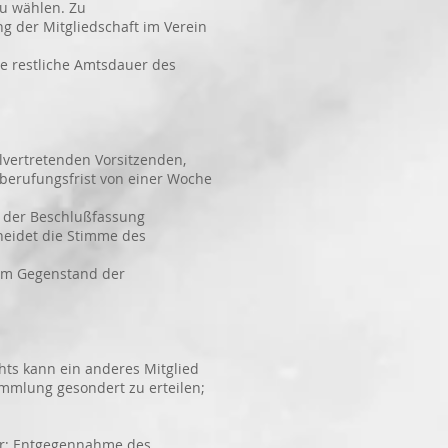
u wählen. Zu
der Mitgliedschaft im Verein
ür die restliche Amtsdauer des
tellvertretenden Vorsitzenden,
ufungsfrist von einer Woche
i der Beschlußfassung
eidet die Stimme des
dem Gegenstand der
chts kann ein anderes Mitglied
lung gesondert zu erteilen;
hr; Entgegennahme des