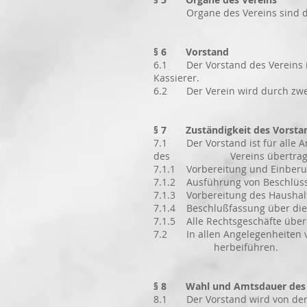
Organe des Vereins sind der 
§ 6 Vorstand
6.1 Der Vorstand des Vereins i
Kassierer.
6.2 Der Verein wird durch zwei 
§ 7 Zuständigkeit des Vorsta
7.1 Der Vorstand ist für alle A
des Vereins übertragen sind
7.1.1 Vorbereitung und Einberu
7.1.2 Ausführung von Beschlüss
7.1.3 Vorbereitung des Haushalt
7.1.4 Beschlußfassung über die
7.1.5 Alle Rechtsgeschäfte übe
7.2 In allen Angelegenheiten 
herbeiführen.
§ 8 Wahl und Amtsdauer des 
8.1 Der Vorstand wird von der M