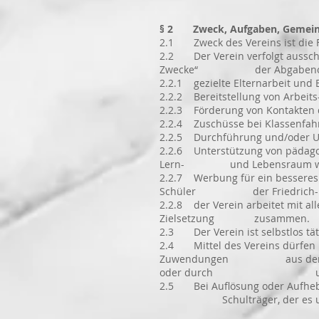
§ 2 Zweck, Aufgaben, Gemeinn
2.1 Zweck des Vereins ist die F
2.2 Der Verein verfolgt ausschl
Zwecke“ der Abgabenordnung.
2.2.1 gezielte Elternarbeit und 
2.2.2 Bereitstellung von Arbeits
2.2.3 Förderung von Kontakten d
2.2.4 Zuschüsse bei Klassenfah
2.2.5 Durchführung und/oder Un
2.2.6 Unterstützung von pädago
Lern- und Lebensraum werd
2.2.7 Werbung für ein besseres
Schüler der Friedrich-Fröbe
2.2.8 der Verein arbeitet mit al
Zielsetzung zusammen.
2.3 Der Verein ist selbstlos tätig
2.4 Mittel des Vereins dürfen n
Zuwendungen aus den Mitteln 
oder durch unverhältnis
2.5 Bei Auflösung oder Aufhebun
Schulträger, der es unmittel