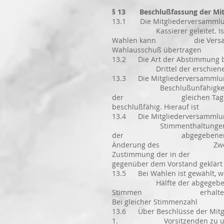
§ 13 Beschlußfassung der Mit
13.1 Die Mitgliederversammlung
Kassierer geleitet. Ist kein
Wahlen kann die Versammlung
Wahlausschuß übertrage
13.2 Die Art der Abstimmung be
Drittel der erschienenen st
13.3 Die Mitgliederversammlung 
Beschlußunfähigkeit ist der 
der gleichen Tagesordnung e
beschlußfähig. Hierauf ist i
13.4 Die Mitgliederversammlun
Stimmenthaltungen gelten als
der abgegebenen gültigen St
Änderung des Zwecks des Vere
Zustimmung der in der Mitgl
gegenüber dem Vorstan
13.5 Bei Wahlen ist gewählt, we
Hälfte der abgegebenen gülti
Stimmen erhalten haben, eine
Bei gleicher Stimmenzahl ent
13.6 Über Beschlüsse der Mitgli
1. Vorsitzenden zu unter