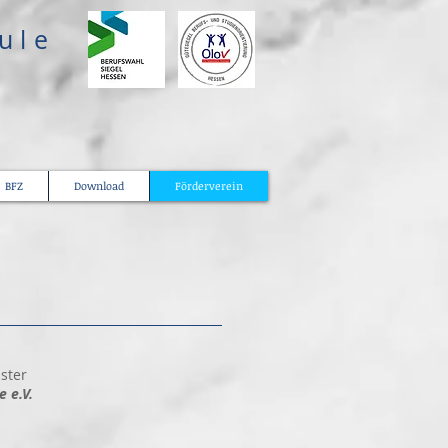
hule
BFZ
Download
Förderverein
ster
e e.V.