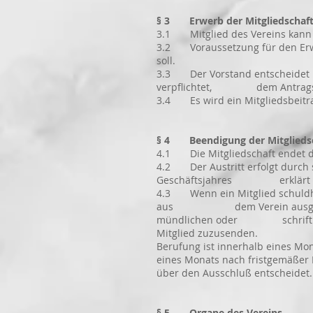
§ 3 Erwerb der Mitgliedschaf
3.1 Mitglied des Vereins kann je
3.2 Voraussetzung für den Erwer
soll.
3.3 Der Vorstand entscheidet ü
verpflichtet, dem Antragstel
3.4 Es wird ein Mitgliedsbeitra
§ 4 Beendigung der Mitglieds
4.1 Die Mitgliedschaft endet dur
4.2 Der Austritt erfolgt durch 
Geschäftsjahres erklärt werde
4.3 Wenn ein Mitglied schuldhaf
aus dem Verein ausgeschloss
mündlichen oder schriftlichen
Mitglied zuzusenden. Gegen d
Berufung ist innerhalb eines 
eines Monats nach fristgemäß
über den Ausschluß entscheidet.
§ 5 Organe des Vereins