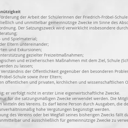
ützigkeit
örderung der Arbeit der SchülerInnen der Friedrich-Fröbel-Schule
ießlich und unmittelbar gemeinnützige Zwecke im Sinne des Absc
 Der Satzungszweck wird verwirklicht insbesondere durch
Beratung;
- und Spielmaterial;
er Eltern untereinander;
rten und Exkursionen;
terstützung gezielter Freizeitmaßnahmen;
gischen und erzieherischen Maßnahmen mit dem Ziel, Schule (Sc
en zu lassen;
 Verständnis der Öffentlichkeit gegenüber den besonderen Probl
l-Schule sowie ihrer Eltern;
len öffentlichen und privaten, kirchlichen und wissenschaftlichen
; er verfolgt nicht in erster Linie eigenwirtschaftliche Zwecke.
ur für die satzungsmäßigen Zwecke verwendet werden. Die Mitgli
des Vereins. Es darf keine Person durch Ausgaben, die dem
mäßig hohe Vergütungen begünstigt werden.
g des Vereins oder bei Wegfall seines bisherigen Zwecks fällt 
bar und ausschließlich für gemeinnützige Zwecke zu verwe