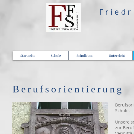
​Fried
Startseite
Schule
Schulleben
Unterricht
Berufsorientierung
Berufsori
Schule.
Unsere sc
zur Beruf
Vermittl